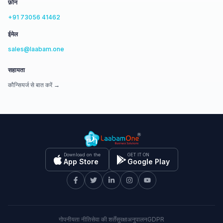
फ़ोन
+91 73056 41462
ईमेल
sales@laabam.one
सहायता
कौन्सियर्ज से बात करें →
Download on the
GET IT ON
App Store
Google Play
गोपनीयता नीति
सेवा की शर्तें
सुरक्षा
अनुपालन
GDPR