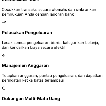
Cocokkan transaksi secara otomatis dan sinkronkan
pembukuan Anda dengan laporan bank
Pelacakan Pengeluaran
Lacak semua pengeluaran bisnis, kategorikan belanja,
dan kendalikan biaya secara efektif
Manajemen Anggaran
Tetapkan anggaran, pantau pengeluaran, dan dapatkan
peringatan ketika batas terlampaui
Dukungan Multi-Mata Uang