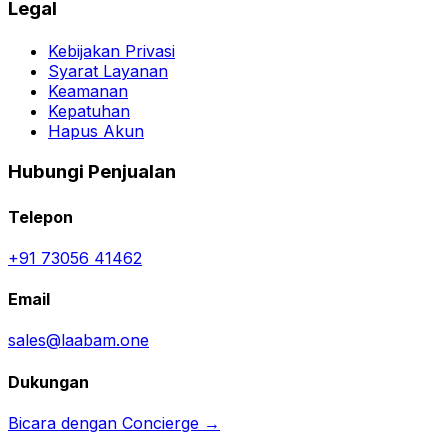
Legal
Kebijakan Privasi
Syarat Layanan
Keamanan
Kepatuhan
Hapus Akun
Hubungi Penjualan
Telepon
+91 73056 41462
Email
sales@laabam.one
Dukungan
Bicara dengan Concierge →