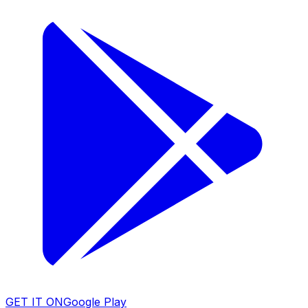
GET IT ON
Google Play