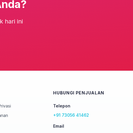
Anda?
hari ini
HUBUNGI PENJUALAN
rivasi
Telepon
+91 73056 41462
anan
Email