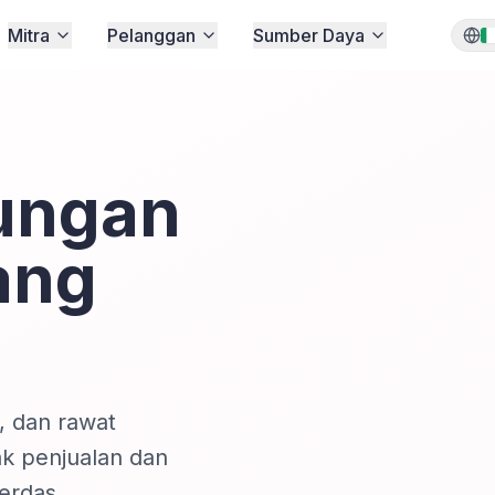
Mitra
Pelanggan
Sumber Daya
ungan
ang
, dan rawat
k penjualan dan
erdas.