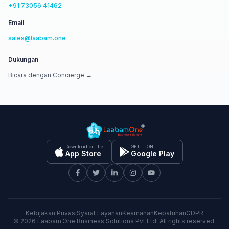
+91 73056 41462
Email
sales@laabam.one
Dukungan
Bicara dengan Concierge →
Download on the
GET IT ON
App Store
Google Play
Kebijakan Privasi
Syarat Layanan
Keamanan
Kepatuhan
GDPR
©
2026
Laabam.One Business Solutions Pvt Ltd. All rights reserved.