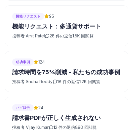
95
機能リクエスト
機能リクエスト：多通貨サポート
投稿者
Amit Patel
28
件の返信
1.5K
回閲覧
124
成功事例
請求時間を75%削減 - 私たちの成功事例
投稿者
Sneha Reddy
18
件の返信
1.2K
回閲覧
24
バグ報告
請求書PDFが正しく生成されない
投稿者
Vijay Kumar
12
件の返信
890
回閲覧