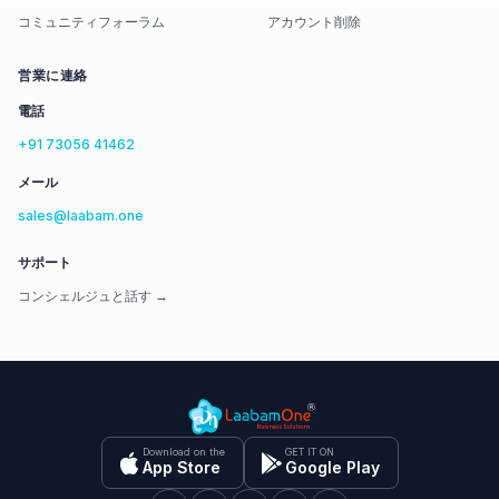
コミュニティフォーラム
アカウント削除
営業に連絡
電話
+91 73056 41462
メール
sales@laabam.one
サポート
コンシェルジュと話す →
Download on the
GET IT ON
App Store
Google Play