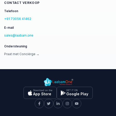
CONTACT VERKOOP
Telefoon
+91 73056 41462
E-mail
sales@laabam.one
Ondersteuning
Praat met Conciërge →
Download on the
GET IT ON
App Store
Google Play