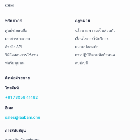
CRM
ทรัพยากร
กฎหมาย
ศูนย์ช่วยเหลือ
นโยบายความเป็นส่วนตัว
เอกสารประกอบ
เงื่อนไขการให้บริการ
อ้างอิง API
ความปลอดภัย
วิดีโอสอนการใช้งาน
การปฏิบัติตามข้อกำหนด
ฟอรัมชุมชน
ลบบัญชี
ติดต่อฝ่ายขาย
โทรศัพท์
+91 73056 41462
อีเมล
sales@laabam.one
การสนับสนุน
พูดคุยกับ Concierge →