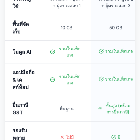
+ ผู้ตรวจสอบ 1
+ ผู้ตรวจสอบ 3
ใช้
พื้นที่จัด
10 GB
50 GB
เก็บ
รวมในแพ็ก
รวมในแพ็กเกจ
โมดูล AI
เกจ
แอปมือถือ
รวมในแพ็ก
รวมในแพ็กเกจ
& เด
เกจ
สก์ท็อป
ยื่นภาษี
ขั้นสูง (พร้อม
พื้นฐาน
การยื่นภาษี)
GST
รองรับ
ไม่มี
มี
หลาย