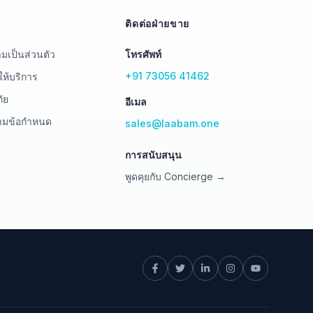
ติดต่อฝ่ายขาย
เป็นส่วนตัว
โทรศัพท์
+91 73056 41462
ให้บริการ
ัย
อีเมล
ตามข้อกำหนด
sales@laabam.one
การสนับสนุน
พูดคุยกับ Concierge →