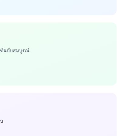
์ฉบับสมบูรณ์
อบ