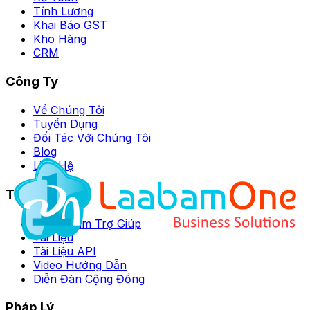
Tính Lương
Khai Báo GST
Kho Hàng
CRM
Công Ty
Về Chúng Tôi
Tuyển Dụng
Đối Tác Với Chúng Tôi
Blog
Liên Hệ
Tài Nguyên
Trung Tâm Trợ Giúp
Tài Liệu
Tài Liệu API
Video Hướng Dẫn
Diễn Đàn Cộng Đồng
Pháp Lý