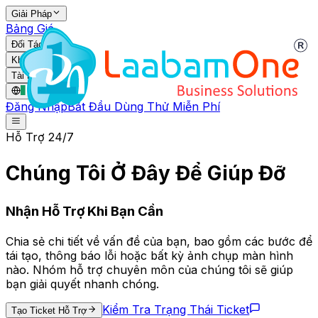
Giải Pháp
Bảng Giá
Đối Tác
Khách Hàng
Tài Nguyên
IE
/
VI
Đăng Nhập
Bắt Đầu Dùng Thử Miễn Phí
Hỗ Trợ 24/7
Chúng Tôi Ở Đây Để Giúp Đỡ
Nhận Hỗ Trợ Khi Bạn Cần
Chia sẻ chi tiết về vấn đề của bạn, bao gồm các bước để
tái tạo, thông báo lỗi hoặc bất kỳ ảnh chụp màn hình
nào. Nhóm hỗ trợ chuyên môn của chúng tôi sẽ giúp
bạn giải quyết nhanh chóng.
Kiểm Tra Trạng Thái Ticket
Tạo Ticket Hỗ Trợ