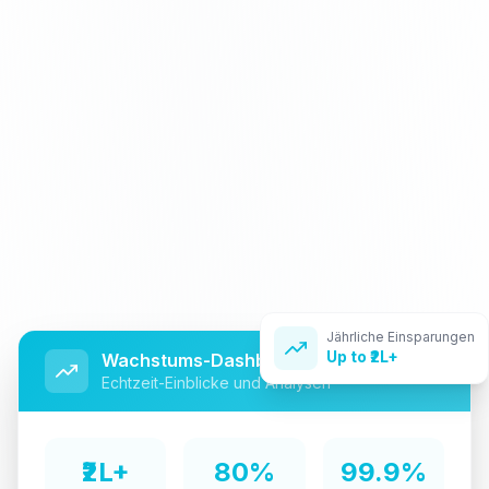
Jährliche Einsparungen
Up to ₹2L+
Wachstums-Dashboard
Echtzeit-Einblicke und Analysen
₹2L+
80%
99.9%