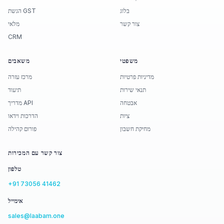
בלוג
הגשת GST
צור קשר
מלאי
CRM
משפטי
משאבים
מדיניות פרטיות
מרכז עזרה
תנאי שירות
תיעוד
אבטחה
מדריך API
ציות
הדרכות וידאו
מחיקת חשבון
פורום קהילה
צור קשר עם המכירות
טלפון
+91 73056 41462
אימייל
sales@laabam.one