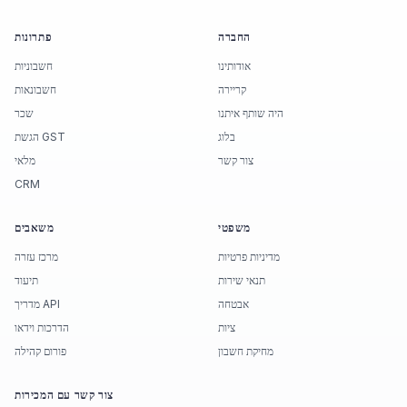
החברה
פתרונות
אודותינו
חשבוניות
קריירה
חשבונאות
היה שותף איתנו
שכר
בלוג
הגשת GST
צור קשר
מלאי
CRM
משפטי
משאבים
מדיניות פרטיות
מרכז עזרה
תנאי שירות
תיעוד
אבטחה
מדריך API
ציות
הדרכות וידאו
מחיקת חשבון
פורום קהילה
צור קשר עם המכירות