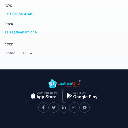
טלפון
+91 73056 41462
אימייל
sales@laabam.one
תמיכה
דבר עם הקונסיירז' ←
Download on the
GET IT ON
App Store
Google Play