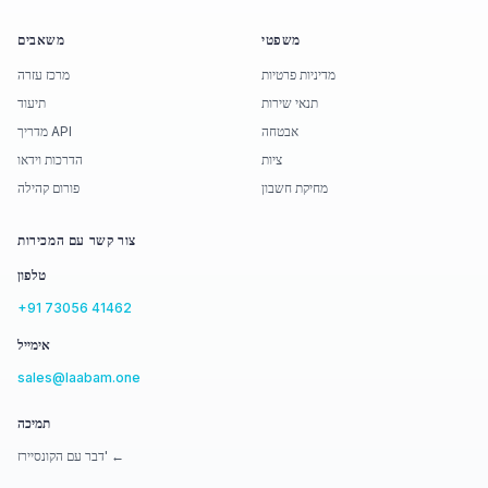
משפטי
משאבים
מדיניות פרטיות
מרכז עזרה
תנאי שירות
תיעוד
אבטחה
מדריך API
ציות
הדרכות וידאו
מחיקת חשבון
פורום קהילה
צור קשר עם המכירות
טלפון
+91 73056 41462
אימייל
sales@laabam.one
תמיכה
דבר עם הקונסיירז' ←