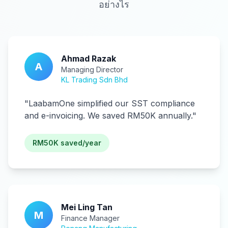
อย่างไร
Ahmad Razak
A
Managing Director
KL Trading Sdn Bhd
"
LaabamOne simplified our SST compliance
and e-invoicing. We saved RM50K annually.
"
RM50K saved/year
Mei Ling Tan
M
Finance Manager