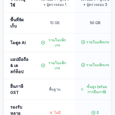
+ ผู้ตรวจสอบ 1
+ ผู้ตรวจสอบ 3
ใช้
พื้นที่จัด
10 GB
50 GB
เก็บ
รวมในแพ็ก
รวมในแพ็กเกจ
โมดูล AI
เกจ
แอปมือถือ
รวมในแพ็ก
รวมในแพ็กเกจ
& เด
เกจ
สก์ท็อป
ยื่นภาษี
ขั้นสูง (พร้อม
พื้นฐาน
การยื่นภาษี)
GST
รองรับ
ไม่มี
มี
หลาย