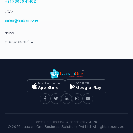
+91 73056 41462
אימייל
sales@laabam.one
תמיכה
דבר עם הקונסיירז' ←
Download on the
GET IT ON
App Store
Google Play
GDPR
ציות
אבטחה
תנאי שירות
מדיניות פרטיות
©
2026
Laabam.One Business Solutions Pvt Ltd. All rights reserved.