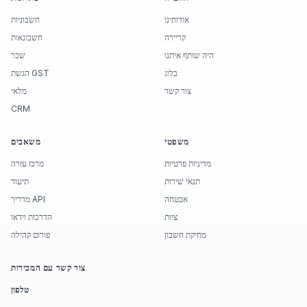
אודותינו
חשבוניות
קריירה
חשבונאות
היה שותף איתנו
שכר
בלוג
הגשת GST
צור קשר
מלאי
CRM
משפטי
משאבים
מדיניות פרטיות
מרכז עזרה
תנאי שירות
תיעוד
אבטחה
מדריך API
ציות
הדרכות וידאו
מחיקת חשבון
פורום קהילה
צור קשר עם המכירות
טלפון