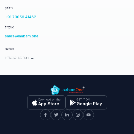
טלפון
+91 73056 41462
אימייל
sales@laabam.one
תמיכה
דבר עם הקונסיירז' ←
Download on the
GET IT ON
App Store
Google Play