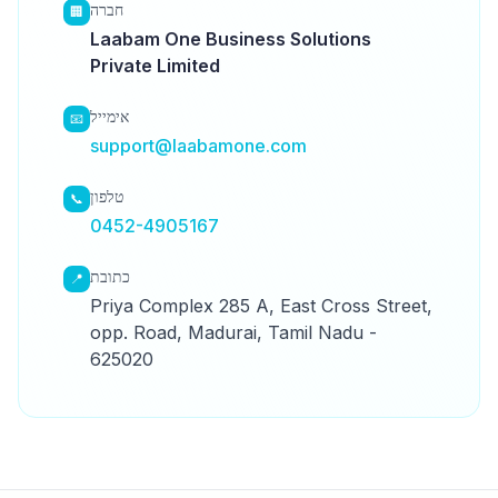
חברה
🏢
Laabam One Business Solutions
Private Limited
אימייל
📧
support@laabamone.com
טלפון
📞
0452-4905167
כתובת
📍
Priya Complex 285 A, East Cross Street,
opp. Road, Madurai, Tamil Nadu -
625020