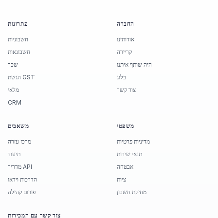
החברה
פתרונות
אודותינו
חשבוניות
קריירה
חשבונאות
היה שותף איתנו
שכר
בלוג
הגשת GST
צור קשר
מלאי
CRM
משפטי
משאבים
מדיניות פרטיות
מרכז עזרה
תנאי שירות
תיעוד
אבטחה
מדריך API
ציות
הדרכות וידאו
מחיקת חשבון
פורום קהילה
צור קשר עם המכירות