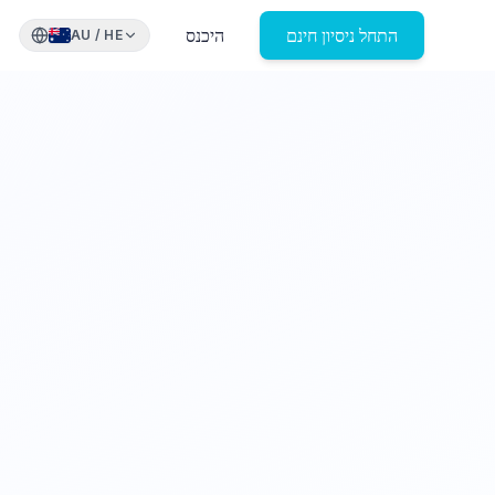
התחל ניסיון חינם
היכנס
AU
/
HE