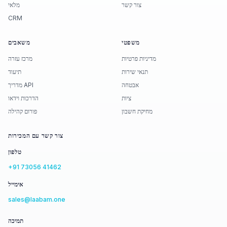
צור קשר
מלאי
CRM
משפטי
משאבים
מדיניות פרטיות
מרכז עזרה
תנאי שירות
תיעוד
אבטחה
מדריך API
ציות
הדרכות וידאו
מחיקת חשבון
פורום קהילה
צור קשר עם המכירות
טלפון
+91 73056 41462
אימייל
sales@laabam.one
תמיכה