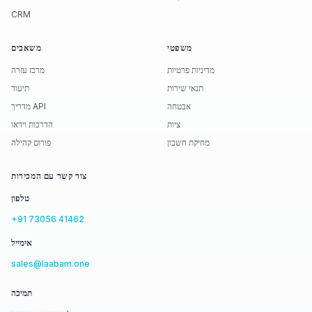
CRM
משפטי
משאבים
מדיניות פרטיות
מרכז עזרה
תנאי שירות
תיעוד
אבטחה
מדריך API
ציות
הדרכות וידאו
מחיקת חשבון
פורום קהילה
צור קשר עם המכירות
טלפון
+91 73056 41462
אימייל
sales@laabam.one
תמיכה