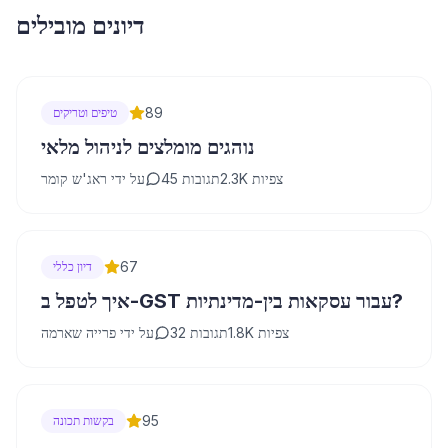
דיונים מובילים
89
טיפים וטריקים
נוהגים מומלצים לניהול מלאי
צפיות
2.3K
תגובות
45
על ידי
ראג'ש קומר
67
דיון כללי
איך לטפל ב-GST עבור עסקאות בין-מדינתיות?
צפיות
1.8K
תגובות
32
על ידי
פרייה שארמה
95
בקשות תכונה