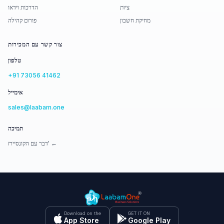
ציות
הדרכות וידאו
מחיקת חשבון
פורום קהילה
צור קשר עם המכירות
טלפון
+91 73056 41462
אימייל
sales@laabam.one
תמיכה
דבר עם הקונסיירז' ←
Download on the
GET IT ON
App Store
Google Play