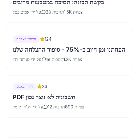
בקשת תכונה: תמיכה במטבעות מרובים
צפיות
1.5K
תגובות
28
על ידי
אמיט פטל
124
סיפורי הצלחה
הפחתנו זמן חיוב ב-75% - סיפור ההצלחה שלנו
צפיות
1.2K
תגובות
18
על ידי
סניהה רדי
24
דיווחי באגים
PDF חשבונית לא נוצר נכון
צפיות
890
תגובות
12
על ידי
ויג'אי קומר