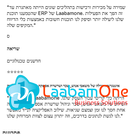
שמירה על מכירות ורכישות בתהליכים שונים הייתה מאתגרת עד
"
שהטמענו תוכנת ERP של Laabamone. זה הפך את הפעילות
שלנו ליעילה יותר וסיפק לנו תובנות חשובות באמצעות כלי הדיווח
"
המקיפים שלה.
ס
שריאה
חדשנים טכנולוגיים
⭐
⭐
⭐
⭐
⭐
אינטגרציה יעילה של משאבי אנוש, שכר ושרשרת אספקה ​​עבור חדשני טכנולוגיה
תוכנת ERP Laabamone הייתה כלי קריטי עבור העסק שלנו.
"
השילוב של משאבי אנוש, שכר וניהול שרשרת אספקה ​​בפלטפורמה
אחת חסך לנו זמן וצמצם שגיאות. שילוב האפליקציה לנייד מאפשר
"
לנו לגשת לנתונים בדרכים, וזה יתרון עצום לצוות המרוחק שלנו.
פתרונות