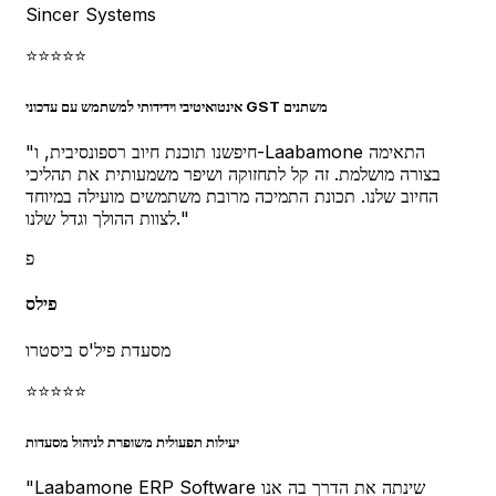
Sincer Systems
⭐
⭐
⭐
⭐
⭐
אינטואיטיבי וידידותי למשתמש עם עדכוני GST משתנים
חיפשנו תוכנת חיוב רספונסיבית, ו-Laabamone התאימה
"
בצורה מושלמת. זה קל לתחזוקה ושיפר משמעותית את תהליכי
החיוב שלנו. תכונת התמיכה מרובת משתמשים מועילה במיוחד
"
לצוות ההולך וגדל שלנו.
פ
פילס
מסעדת פיל'ס ביסטרו
⭐
⭐
⭐
⭐
⭐
יעילות תפעולית משופרת לניהול מסעדות
Laabamone ERP Software שינתה את הדרך בה אנו
"