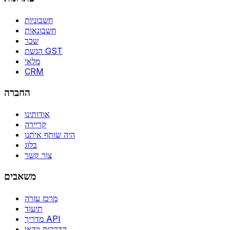
חשבוניות
חשבונאות
שכר
הגשת GST
מלאי
CRM
החברה
אודותינו
קריירה
היה שותף איתנו
בלוג
צור קשר
משאבים
מרכז עזרה
תיעוד
מדריך API
הדרכות וידאו