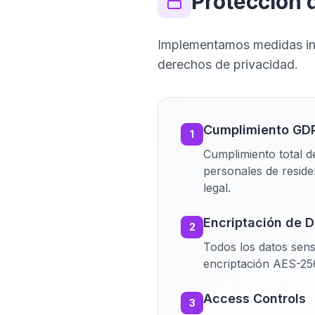
Protección 
Implementamos medidas int
derechos de privacidad.
Cumplimiento GD
1
Cumplimiento total 
personales de reside
legal.
Encriptación de 
2
Todos los datos sens
encriptación AES-25
Access Controls
3