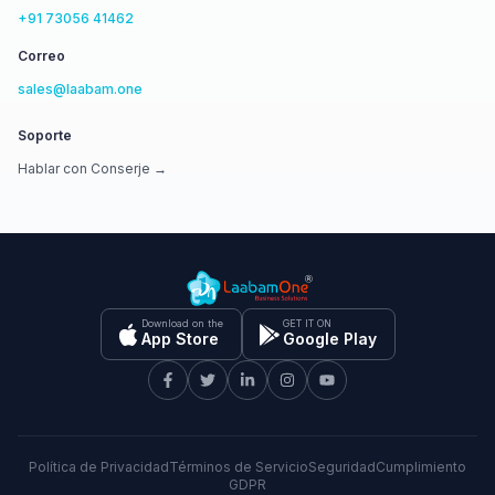
+91 73056 41462
Correo
sales@laabam.one
Soporte
Hablar con Conserje →
Download on the
GET IT ON
App Store
Google Play
Política de Privacidad
Términos de Servicio
Seguridad
Cumplimiento
GDPR