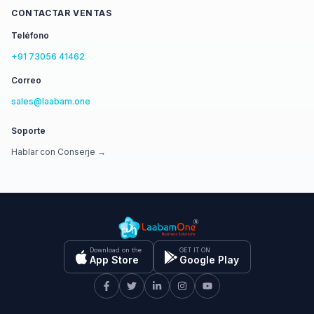
CONTACTAR VENTAS
Teléfono
+91 73056 41462
Correo
sales@laabam.one
Soporte
Hablar con Conserje →
Download on the
GET IT ON
App Store
Google Play