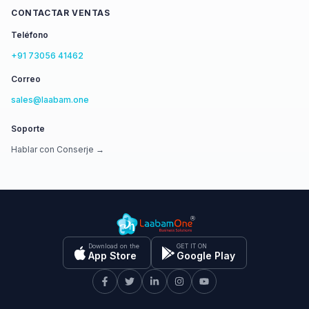
CONTACTAR VENTAS
Teléfono
+91 73056 41462
Correo
sales@laabam.one
Soporte
Hablar con Conserje →
Download on the
GET IT ON
App Store
Google Play