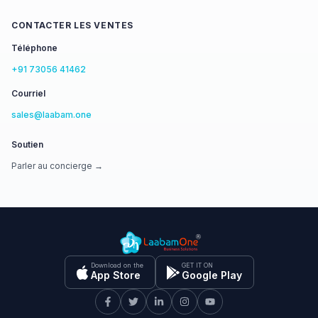
CONTACTER LES VENTES
Téléphone
+91 73056 41462
Courriel
sales@laabam.one
Soutien
Parler au concierge →
Download on the
GET IT ON
App Store
Google Play