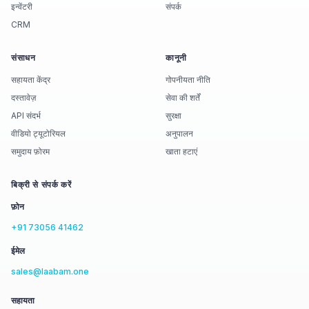
इन्वेंटरी
संपर्क
CRM
संसाधन
कानूनी
सहायता केंद्र
गोपनीयता नीति
दस्तावेज़
सेवा की शर्तें
API संदर्भ
सुरक्षा
वीडियो ट्यूटोरियल
अनुपालन
समुदाय फ़ोरम
खाता हटाएं
बिक्री से संपर्क करें
फ़ोन
+91 73056 41462
ईमेल
sales@laabam.one
सहायता