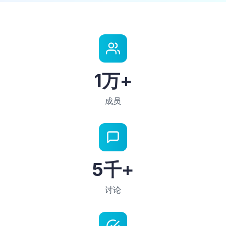
1万+
成员
5千+
讨论