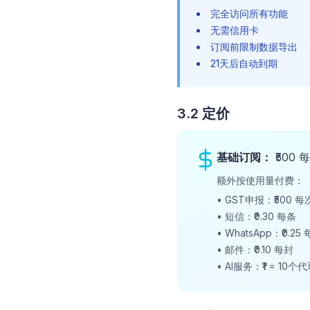
完全访问所有功能
无需信用卡
订阅前限制数据导出
21天后自动到期
3.2 定价
基础订阅：
₹500
额外按使用量付费：
•
GST申报：₹500 
•
短信：₹0.30 每条
•
WhatsApp：₹0.25
•
邮件：₹0.10 每封
•
AI服务：₹1 = 10个