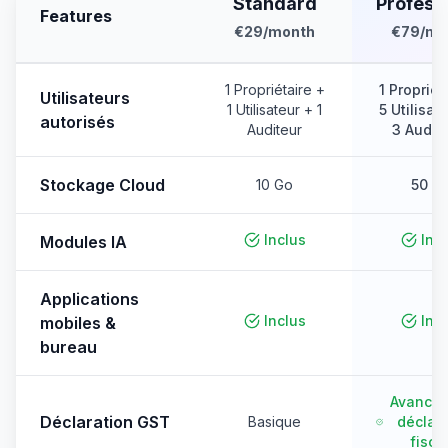
Standard
Profess
Features
€29
/month
€79
/mo
1 Propriétaire +
1 Propriét
Utilisateurs
1 Utilisateur + 1
5 Utilisat
autorisés
Auditeur
3 Audit
Stockage Cloud
10 Go
50 G
Inclus
Inc
Modules IA
Applications
Inclus
Inc
mobiles &
bureau
Avancé 
Déclaration GST
Basique
déclara
fisca