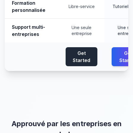
Formation
Libre-service
Tutoriels
personnalisée
Support multi-
Une seule
Une se
entreprise
entrepr
entreprises
Get
Get
Started
Start
Approuvé par les entreprises en