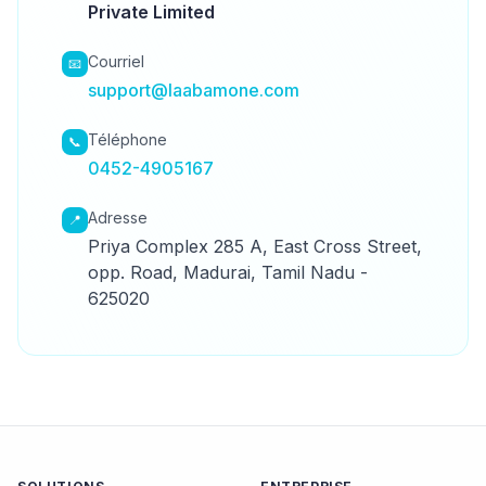
Private Limited
Courriel
📧
support@laabamone.com
Téléphone
📞
0452-4905167
Adresse
📍
Priya Complex 285 A, East Cross Street,
opp. Road, Madurai, Tamil Nadu -
625020