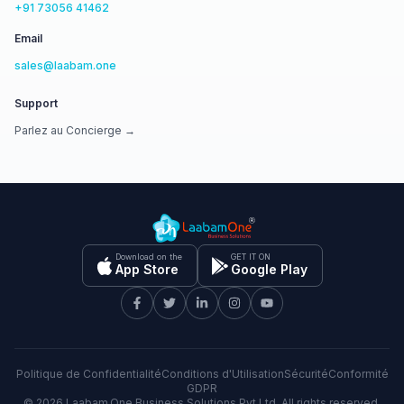
+91 73056 41462
Email
sales@laabam.one
Support
Parlez au Concierge →
Download on the
GET IT ON
App Store
Google Play
Politique de Confidentialité
Conditions d'Utilisation
Sécurité
Conformité
GDPR
©
2026
Laabam.One Business Solutions Pvt Ltd. All rights reserved.