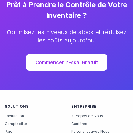
Prêt à Prendre le Contrôle de Votre
Inventaire ?
Optimisez les niveaux de stock et réduisez
les coûts aujourd'hui
Commencer l'Essai Gratuit
SOLUTIONS
ENTREPRISE
Facturation
À Propos de Nous
Comptabilité
Carrières
Paie
Partenariat avec Nous