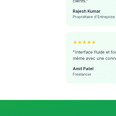
clients.
"
Rajesh Kumar
Propriétaire d'Entreprise
★
★
★
★
★
"
Interface fluide et f
même avec une connex
Amit Patel
Freelancer