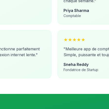
chaque semaine.
"
Priya Sharma
Comptable
★
★
★
★
★
onctionne parfaitement
"
Meilleure app de comptabi
ion internet lente.
"
Simple, puissante et tou
Sneha Reddy
Fondatrice de Startup