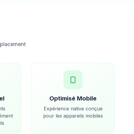
éplacement
el
Optimisé Mobile
nts
Expérience native conçue
nément
pour les appareils mobiles
ls