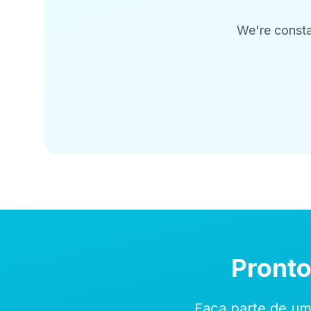
We're consta
Pronto
Faça parte de um