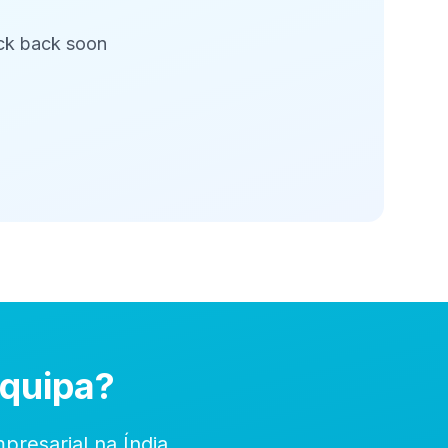
eck back soon
Equipa?
resarial na Índia