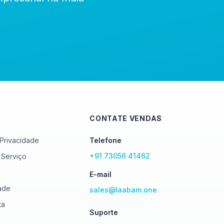
O
CONTATE VENDAS
 Privacidade
Telefone
+91 73056 41462
 Serviço
E-mail
ade
sales@laabam.one
ta
Suporte