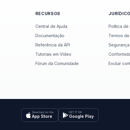
RECURSOS
JURÍDIC
Central de Ajuda
Política de
Documentação
Termos de
Referência da API
Segurança
Tutoriais em Vídeo
Conformid
Fórum da Comunidade
Excluir con
Download on the
GET IT ON
App Store
Google Play