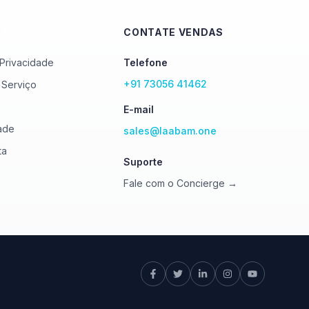
O
CONTATE VENDAS
 Privacidade
Telefone
+91 73056 41462
 Serviço
E-mail
ade
sales@laabam.one
ta
Suporte
Fale com o Concierge →