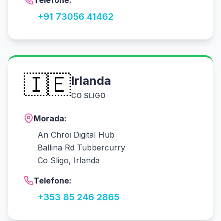
Telefone:
+91 73056 41462
🇮🇪
Irlanda
CO SLIGO
Morada:
An Chroi Digital Hub
Ballina Rd Tubbercurry
Co Sligo, Irlanda
Telefone:
+353 85 246 2865