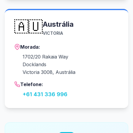
🇦🇺
Austrália
VICTORIA
Morada:
1702/20 Rakaia Way
Docklands
Victoria 3008, Austrália
Telefone:
+61 431 336 996