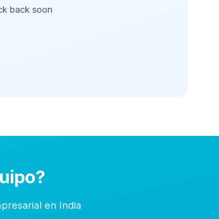
eck back soon
quipo?
resarial en India