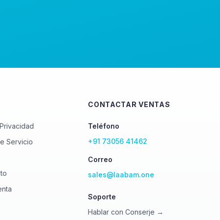
CONTACTAR VENTAS
 Privacidad
Teléfono
+91 73056 41462
e Servicio
Correo
to
sales@laabam.one
enta
Soporte
Hablar con Conserje →