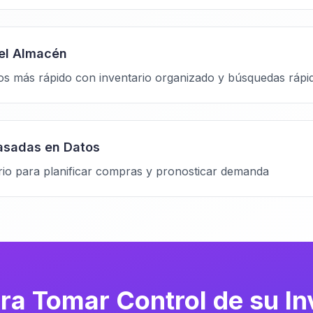
del Almacén
os más rápido con inventario organizado y búsquedas rápi
asadas en Datos
ario para planificar compras y pronosticar demanda
ara Tomar Control de su In