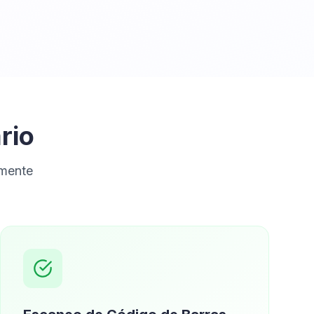
rio
emente