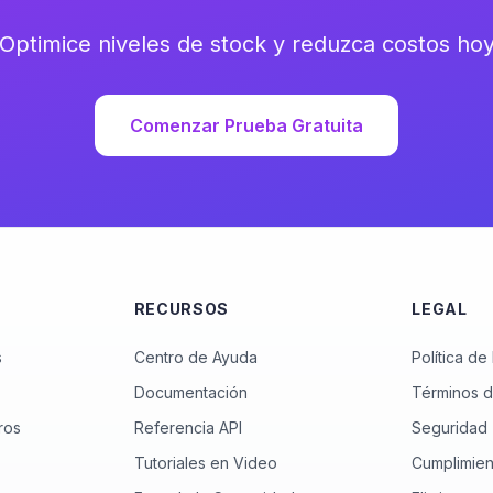
Optimice niveles de stock y reduzca costos ho
Comenzar Prueba Gratuita
RECURSOS
LEGAL
s
Centro de Ayuda
Política de
Documentación
Términos d
ros
Referencia API
Seguridad
Tutoriales en Video
Cumplimien