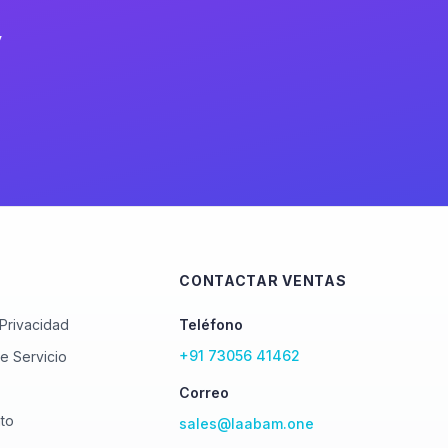
y
CONTACTAR VENTAS
 Privacidad
Teléfono
+91 73056 41462
e Servicio
Correo
to
sales@laabam.one