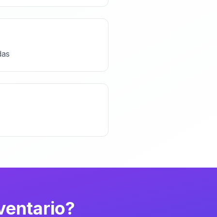
das
ventario?