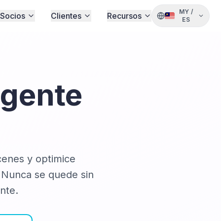
MY
/
Socios
Clientes
Recursos
ES
igente
cenes y optimice
l. Nunca se quede sin
nte.