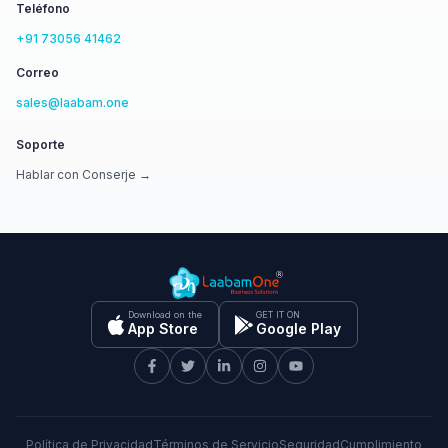
Teléfono
+91 73056 41462
Correo
sales@laabam.one
Soporte
Hablar con Conserje →
Download on the
GET IT ON
App Store
Google Play
Política de Privacidad
Términos de Servicio
Seguridad
Cumplimiento