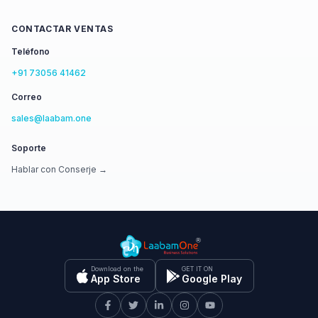
CONTACTAR VENTAS
Teléfono
+91 73056 41462
Correo
sales@laabam.one
Soporte
Hablar con Conserje →
Download on the
GET IT ON
App Store
Google Play