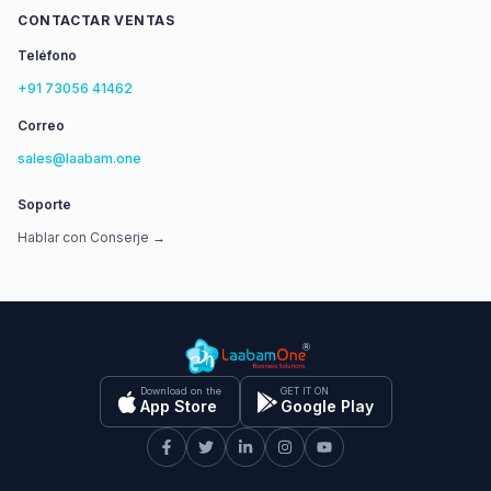
CONTACTAR VENTAS
Teléfono
+91 73056 41462
Correo
sales@laabam.one
Soporte
Hablar con Conserje →
Download on the
GET IT ON
App Store
Google Play