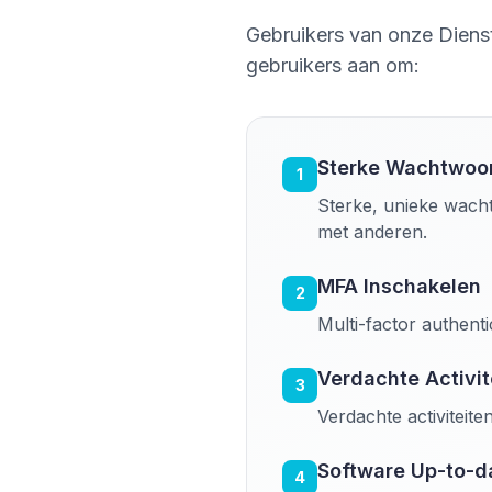
Gebruikers van onze Dienst
gebruikers aan om:
Sterke Wachtwoo
1
Sterke, unieke wach
met anderen.
MFA Inschakelen
2
Multi-factor authenti
Verdachte Activit
3
Verdachte activiteite
Software Up-to-d
4