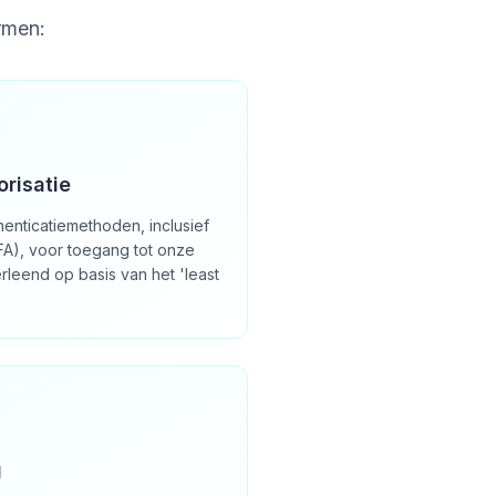
rmen:
orisatie
henticatiemethoden, inclusief
MFA), voor toegang tot onze
leend op basis van het 'least
g