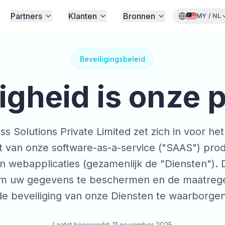
Partners
Klanten
Bronnen
MY
/
NL
Beveiligingsbeleid
igheid is onze pr
 Solutions Private Limited zet zich in voor h
teit van onze software-as-a-service ("SAAS") pr
 webapplicaties (gezamenlijk de "Diensten"). D
t om uw gegevens te beschermen en de maatre
de beveiliging van onze Diensten te waarborgen
Laatst bijgewerkt: 11 november 2025