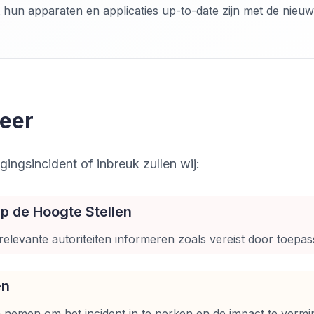
 hun apparaten en applicaties up-to-date zijn met de nieuw
eer
gingsincident of inbreuk zullen wij:
Op de Hoogte Stellen
elevante autoriteiten informeren zoals vereist door toepass
en
 nemen om het incident in te perken en de impact te vermi