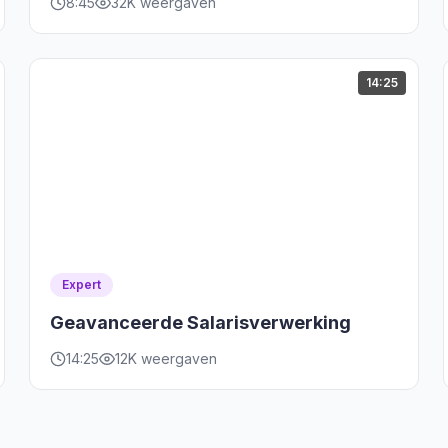
8:45
32K weergaven
14:25
Expert
Geavanceerde Salarisverwerking
14:25
12K weergaven