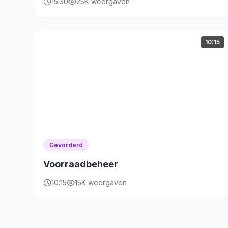
15:30
25K weergaven
10:15
Gevorderd
Voorraadbeheer
10:15
15K weergaven