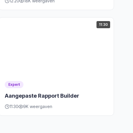
12:20
18K weergaven
11:30
Expert
Aangepaste Rapport Builder
11:30
9K weergaven