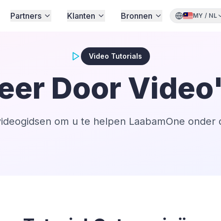
Partners
Klanten
Bronnen
MY
/
NL
Video Tutorials
eer Door Video
videogidsen om u te helpen LaabamOne onder de