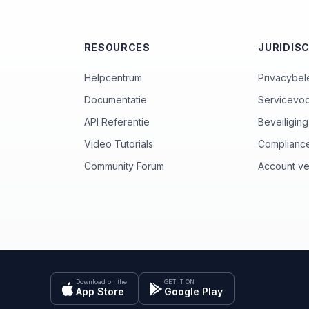
RESOURCES
JURIDIS
Helpcentrum
Privacybel
Documentatie
Servicevo
API Referentie
Beveiliging
Video Tutorials
Complianc
Community Forum
Account ve
Download on the
GET IT ON
App Store
Google Play