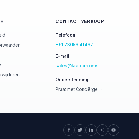
CH
CONTACT VERKOOP
eid
Telefoon
+91 73056 41462
orwaarden
E-mail
e
sales@laabam.one
rwijderen
Ondersteuning
Praat met Conciërge →