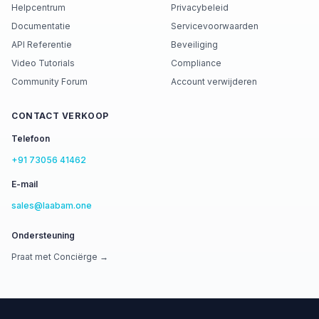
Helpcentrum
Privacybeleid
Documentatie
Servicevoorwaarden
API Referentie
Beveiliging
Video Tutorials
Compliance
Community Forum
Account verwijderen
CONTACT VERKOOP
Telefoon
+91 73056 41462
E-mail
sales@laabam.one
Ondersteuning
Praat met Conciërge →