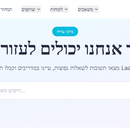
משאבים
לקוחות
שותפים
תמחור
מרכז עזרה
תמיכה עבור LaabamOne