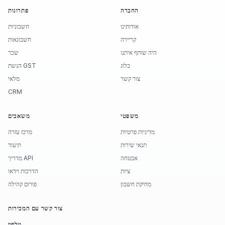
החברה
פתרונות
אודותינו
חשבוניות
קריירה
חשבונאות
היה שותף איתנו
שכר
בלוג
הגשת GST
צור קשר
מלאי
CRM
משפטי
משאבים
מדיניות פרטיות
מרכז עזרה
תנאי שירות
תיעוד
אבטחה
מדריך API
ציות
הדרכות וידאו
מחיקת חשבון
פורום קהילה
צור קשר עם המכירות
טלפון