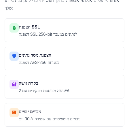
אנחנו מיישמים אמצעי אבטחה בתקן תעשייתי כדי להגן על המידע
שלך:
הצפנת SSL
🔒
הצפנת SSL 256-bit לנתונים במעבר
הצפנת מסד נתונים
🛡️
הצפנת AES-256 במנוחה
בקרת גישה
🔐
גישה מבוססת תפקידים עם 2FA
גיבויים יומיים
💾
גיבויים אוטומטיים עם שמירה ל-30 יום