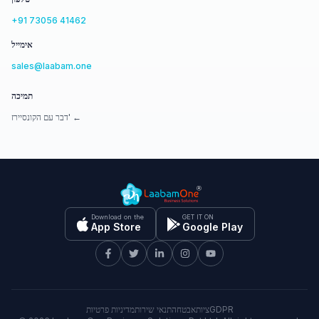
+91 73056 41462
אימייל
sales@laabam.one
תמיכה
דבר עם הקונסיירז' ←
Download on the
GET IT ON
App Store
Google Play
מדיניות פרטיות
תנאי שירות
אבטחה
ציות
GDPR