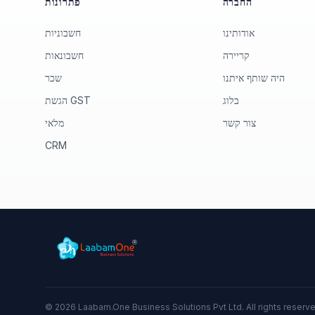
החברה
פתרונות
אודותינו
חשבוניות
קריירה
חשבונאות
היה שותף איתנו
שכר
בלוג
הגשת GST
צור קשר
מלאי
CRM
©
2026
Laabam.One Business Solutions Pvt Ltd. All rights reserv