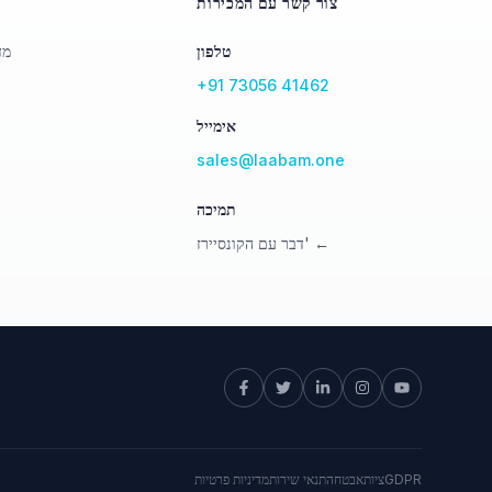
צור קשר עם המכירות
טלפון
מד
+91 73056 41462
אימייל
sales@laabam.one
מ
תמיכה
דבר עם הקונסיירז' ←
GDPR
ציות
אבטחה
תנאי שירות
מדיניות פרטיות