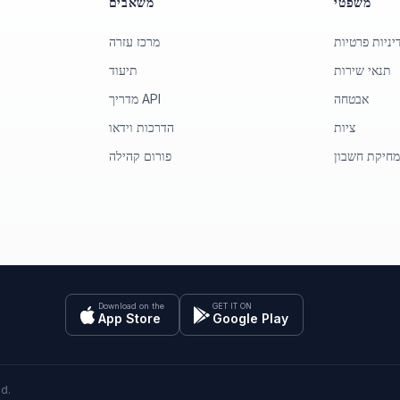
משפטי
משאבים
יניות פרטיות
מרכז עזרה
תנאי שירות
תיעוד
אבטחה
מדריך API
ציות
הדרכות וידאו
חיקת חשבון
פורום קהילה
Download on the
GET IT ON
App Store
Google Play
ed.