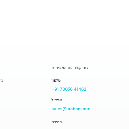
צור קשר עם המכירות
טלפון
מד
+91 73056 41462
אימייל
sales@laabam.one
מ
תמיכה